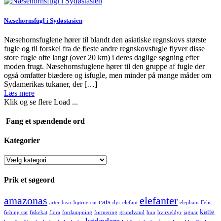
Næsehornsfugl i Sydøstasien
Næsehornsfuglene hører til blandt den asiatiske regnskovs største
fugle og til forskel fra de fleste andre regnskovsfugle flyver disse
store fugle ofte langt (over 20 km) i deres daglige søgning efter
moden frugt. Næsehornsfuglene hører til den gruppe af fugle der
også omfatter biædere og isfugle, men minder på mange måder om
Sydamerikas tukaner, der […]
Læs mere
Klik og se flere
Load ...
Fang et spændende ord
Kategorier
Kategorier
Prik et søgeord
amazonas
elefanter
cats
arter
bear
bjørne
cat
dyr
elefant
elephant
Felis
katte
fishing cat
fiskekat
flora
fordampning
formering
grundvand
hun
hvirveldyr
jaguar