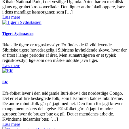
Kibale National Park, i det vestlige Uganda. Arten har en metallisk
glans og grubet kropsoverflade. Den ligner andre bladhoppere, især
i dens mandlige kønsorganer, som […]
Læs mere
Tiger i Sydøstasien
Ikke alle tigere er regnskovsdyr. Fx findes de få vildtlevende
Sibiriske tigere hovedsagelig i Sibiriens løvfældende skove, hvor der
er frost i lange perioder af året. Men sumatratigeren er et typisk
regnskovsdyr, lige som den måske uddøde java-tiger.
Læs mere
Efé
Efe-folket lever i den ældgamle Ituri-skov i det nordøstlige Congo.
Det er et af fire beslægtede folk, som tilsammen kaldes mbuti’erne.
De andre mbuti-folk går på jagt med net. Den form for jagt kræver
mange menneskers deltagelse. Efe-folket går på jagt i mindre
grupper, hvor de bruger bue og pil. Det er mændenes arbejde.
Kvinderne indsamler bær, […]
Læs mere